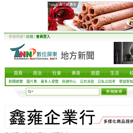
新使用者?
註冊
|
會員登入
首頁
政治
社會
美食
旅遊
生活
新聞總覽
圖片集
最多人瀏覽
民調中心
公共消息
公私立招考
學習新