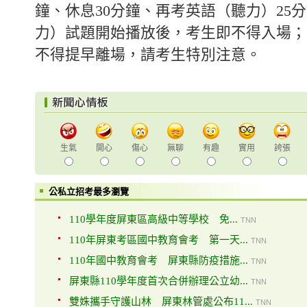
鐘、休息30分鐘、再考英語（聽力）25
力）試題開始播放後，考生即不得入場；
不得提早離場，請考生特別注意。
生氣
開心
傷心
無聊
有趣
實用
誇張
公私立招考最多瀏覽
110學年度屏東區高級中等學校 免...
TNN
110年屏東考區國中教育會考 第一天...
TNN
110年國中教育會考 屏東縣防疫措施...
TNN
屏東縣110學年度首次合併辦理公立幼...
TNN
雙姝攜手守護山林 屏東林管處公布11...
TNN