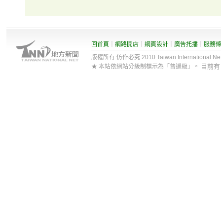
回首頁
｜
網路開店
｜
網頁設計
｜
廣告托播
｜
服務
版權所有 仿作必究 2010 Taiwan International Net Co
目前
★ 本站依網站分級制標示為「普遍級」。