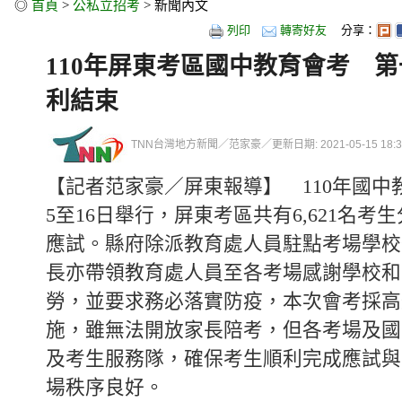
◎
首頁
>
公私立招考
> 新聞內文
列印
轉寄好友
分享：
110年屏東考區國中教育會考 
利結束
TNN台灣地方新聞／范家豪／更新日期: 2021-05-15 18:38
【記者范家豪／屏東報導】 110年國中
5至16日舉行，屏東考區共有6,621名考
應試。縣府除派教育處人員駐點考場學校
長亦帶領教育處人員至各考場感謝學校和
勞，並要求務必落實防疫，本次會考採高
施，雖無法開放家長陪考，但各考場及國
及考生服務隊，確保考生順利完成應試與
場秩序良好。