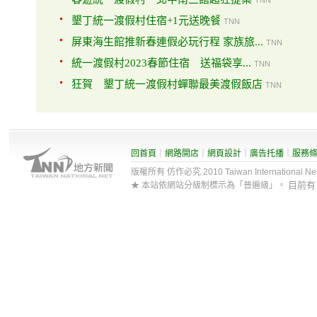
TNN
墾丁統一渡假村住宿+1元送晚餐
TNN
屏東海生館推新春連假必玩行程 家族旅...
TNN
統一渡假村2023春節住宿 送福袋享...
TNN
狂賀 墾丁統一渡假村蟬聯最美渡假飯店
TNN
回首頁
｜
網路開店
｜
網頁設計
｜
廣告托播
｜
服務
版權所有 仿作必究 2010 Taiwan International Net Co
目前
★ 本站依網站分級制標示為「普遍級」。