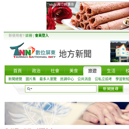
新使用者?
註冊
|
會員登入
首頁
政治
社會
美食
旅遊
生活
新聞總覽
圖片集
最多人瀏覽
民調中心
公共消息
公私立招考
學習新