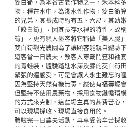
筊白筍，為本省古老作物之一，禾本科多
物，種在水中，為淺水性作物，筊白筍算
的兄弟，其長成時約有五、六尺，其幼嫩
「皎白筍」，因其長存水裡的特性，故稱
筍」，更有騷人墨客將它稱做「美人腿」
茭白筍觀光農園為了讓顧客能親自體驗下
遊客當一日農夫，教客人穿戴鬥笠和袖套
的青蛙裝，體驗踏進水深及膝的茭白筍田
緊張的體感受，可是會讓人永生難忘的喔
因為堅持天然有機無毒，縱使有福壽螺會
但堅持不使用農藥物，採用食物鏈循環模
的方式來克制，這些場主真的甚費苦心，
可以現場採收、現場直接食用的。
體驗完一日農夫活動，再享受著辛苦採收