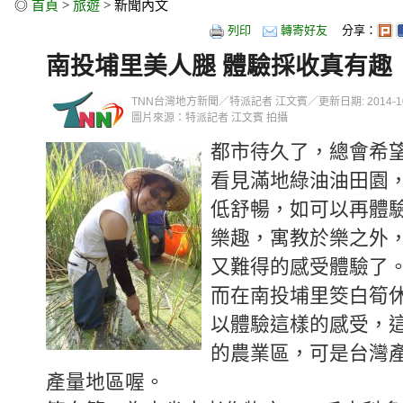
◎
首頁
>
旅遊
> 新聞內文
列印
轉寄好友
分享：
南投埔里美人腿 體驗採收真有趣
TNN台灣地方新聞／特派記者 江文賓／更新日期: 2014-10-11
圖片來源：特派記者 江文賓 拍攝
都市待久了，總會希
看見滿地綠油油田園
低舒暢，如可以再體
樂趣，寓教於樂之外
又難得的感受體驗了
而在南投埔里筊白筍
以體驗這樣的感受，
的農業區，可是台灣
產量地區喔。