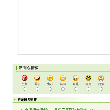
生氣
開心
傷心
無聊
有趣
實用
誇張
旅遊最多瀏覽
春遊統一渡假村 北中南三館超狂提案