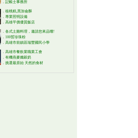
．
記帳士事務所
．
核桃糕,黑加侖酥
．
專業照明設備
．
高雄平價優質飯店
．
各式土雞料理，邀請您來品嚐!
．
100晳珍珠粉
．
高雄市前鎮區瑞豐國民小學
．
高雄市餐飲業職業工會
．
有機燕麥孅穀奶
．
挑選最原始 天然的食材