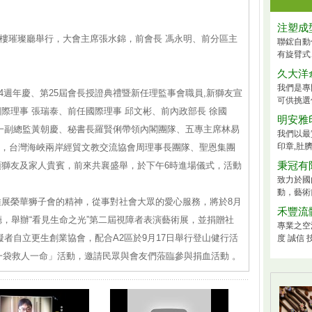
注塑成
店5樓璀璨廳舉行，大會主席張水錦，前會長 馮永明、前分區主
聯鋐自動
有旋臂式、
久大洋
我們是專
24週年慶、第25屆會長授證典禮暨新任理監事會職員,新獅友宣
可供挑選
際理事 張瑞泰、前任國際理事 邱文彬、前內政部長 徐國
明安雅
一副總監黃朝慶、秘書長羅賢俐帶領內閣團隊、五專主席林易
我們以最
印章,肚臍
0余人，台灣海峽兩岸經貿文教交流協會周理事長團隊、聖恩集團
獅友及家人貴賓，前來共襄盛舉，於下午6時進場儀式，活動
秉冠有
致力於國
動，藝術
展榮華狮子會的精神，從事對社會大眾的愛心服務，將於8月
禾豐流
廳，舉辦“看見生命之光”第二屆視障者表演藝術展，並捐贈社
專業之空
者自立更生創業協會，配合A2區於9月17日舉行登山健行活
度 誠信 
血一袋救人一命」活動，邀請民眾與會友們蒞臨參與捐血活動 。