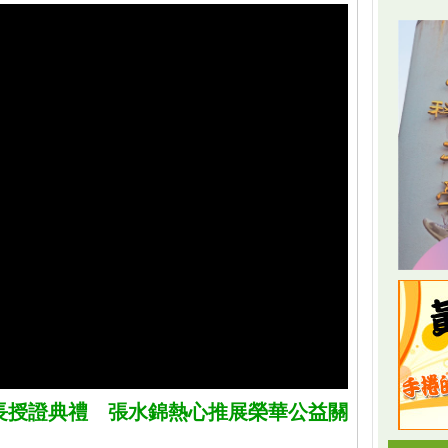
長授證典禮 張水錦熱心推展榮華公益關