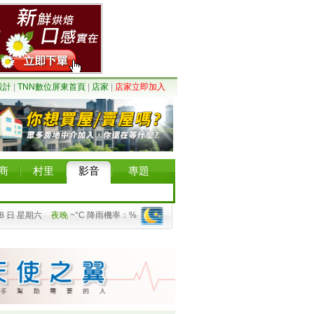
設計
|
TNN數位屏東首頁
|
店家
|
店家立即加入
商
村里
影音
專題
08 日 星期六
夜晚
~°C 降雨機率：%