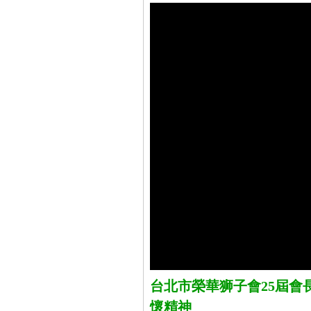
台北市榮華狮子會25屆會
懷精神