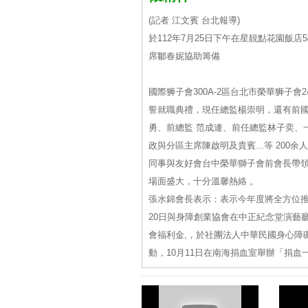
(記者 江文賓 台北報導)
於112年7月25日下午在星靚點花園飯
席鄒春妮協助籌備
國際狮子會300A-2區台北市榮華狮子會
誓就職典禮，現任總監楊崇明，還有前國
勇、前總監 范成連、前任總監林子奕、
政與分區主席陳啟明及貴賓...等 20
同事與友好會台中榮華獅子會前會長帶領
場面盛大，十分溫馨熱絡 。
張水錦會長表示：表示今年度將全方位推
20日與身障創業協會在中正紀念堂演藝
會福利金,，於社團法人中華民國身心障礙
動，10月11日在南海捐血室舉辦「捐