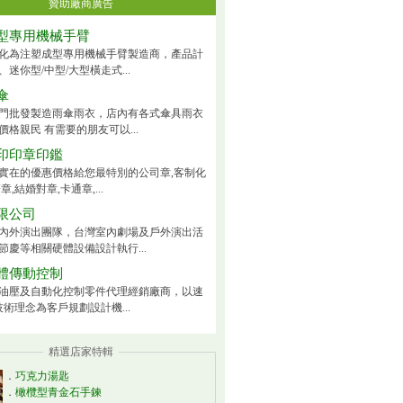
贊助廠商廣告
型專用機械手臂
化為注塑成型專用機械手臂製造商，產品計
迷你型/中型/大型橫走式...
傘
門批發製造雨傘雨衣，店內有各式傘具雨衣
價格親民 有需要的朋友可以...
印印章印鑑
實在的優惠價格給您最特別的公司章,客制化
章,結婚對章,卡通章,...
限公司
內外演出團隊，台灣室內劇場及戶外演出活
節慶等相關硬體設備設計執行...
體傳動控制
油壓及自動化控制零件代理經銷廠商，以速
技術理念為客戶規劃設計機...
精選店家特輯
．
巧克力湯匙
．
橄欖型青金石手鍊