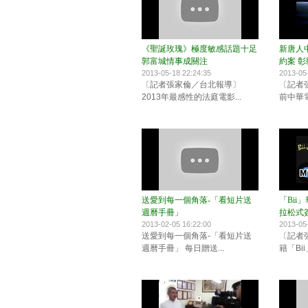
《聖誕玫瑰》極度敏感話題十足
新唐人
郭富城情事成關注
約案 
2013-05-18 22:24:35
2013-05
〔記者張家倫／台北報導〕
〔記者
2013年最感性的法庭電影...
前中華電
送愛到每一個角落-「看短片送
「Bii
週曆手冊」
拉松式
2013-02-05 16:22:00
2013-05
送愛到每一個角落-「看短片送
〔記者
週曆手冊」 每日贈送...
籍「Bii