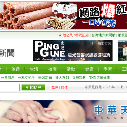
★ 徵公民 / 特約記者
|
台灣地方新聞網
|
網頁
食
旅遊
生活
校園
活動
健康
學習
工
公共消息
公私立招考
學習新知
達人系列
寺廟宗教
TNN店家好康
今天是西元 2026 年 08 月 
繁体
|
简体