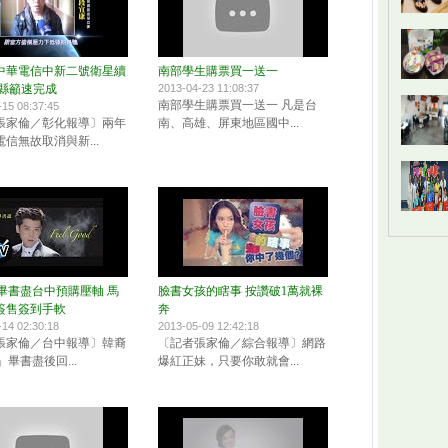
中華電信中新二號衛星續
南部學生購票買一送一
彰縣籲速完成
2013-04-23 11:08:37
南部學生購票買一送一 凡是台
-15 08:37:45
張家倫／彰化報導〕兩年
南、高雄、屏東地區國中...
信無故取消與新...
」畢書盡台中預購壓軸 馬
臉書女孩的瞎事 按讚破1萬就裸
簽售簽到手軟
奔
-14 02:30:18
2013-05-09 12:42:18
張家倫／台中報導〕韓裔
〔記者張家倫／綜合報導〕網路
」畢書盡後回...
爆紅正妹，只要你敢就會...